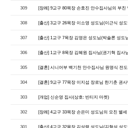
309
[장례] 9교구 80목장 손효진 안수집사님의 부친
308
[출산] 3교구 26목장 이소영 성도님(이근식 성도
307
[출산] 1교구 7목장 김영은 성도님(박솔론 성도님
306
[출산] 1교구 8목장 김혜원 집사님(권기혁 집사님
305
[결혼] 시니어부 백기천 안수집사님 원명식 전
304
[결혼] 9교구 77목장 이지섭 장로님 한기춘 권
303
[개업] 신순영 집사(상호: 빈티지 마켓)
302
[장례] 4교구 33목장 손은미 성도님의 모친 별세
301
[출산] 4교구 32목장 김성령 성도님(김형석 성도