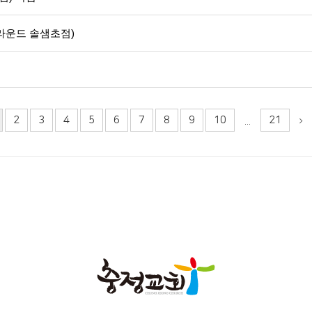
그라운드 솔샘초점)
2
3
4
5
6
7
8
9
10
21
...