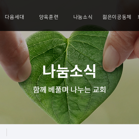
다음세대
양육훈련
나눔소식
젊은이공동체