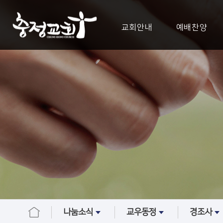
교회안내
예배찬양
나눔소식
교우동정
경조사