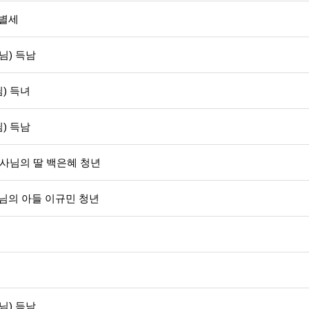
 별세
님) 득남
) 득녀
) 득남
도사님의 딸 백은혜 청년
사님의 아들 이규민 청년
님) 득남