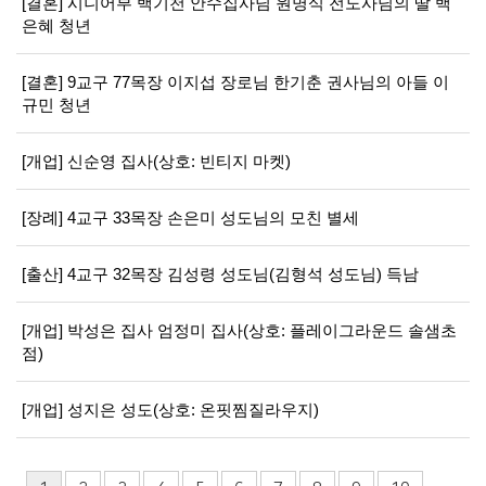
[결혼] 시니어부 백기천 안수집사님 원명식 전도사님의 딸 백
은혜 청년
[결혼] 9교구 77목장 이지섭 장로님 한기춘 권사님의 아들 이
규민 청년
[개업] 신순영 집사(상호: 빈티지 마켓)
[장례] 4교구 33목장 손은미 성도님의 모친 별세
[출산] 4교구 32목장 김성령 성도님(김형석 성도님) 득남
[개업] 박성은 집사 엄정미 집사(상호: 플레이그라운드 솔샘초
점)
[개업] 성지은 성도(상호: 온핏찜질라우지)