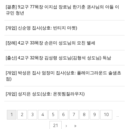
[결혼] 9교구 77목장 이지섭 장로님 한기춘 권사님의 아들 이
규민 청년
[개업] 신순영 집사(상호: 빈티지 마켓)
[장례] 4교구 33목장 손은미 성도님의 모친 별세
[출산] 4교구 32목장 김성령 성도님(김형석 성도님) 득남
[개업] 박성은 집사 엄정미 집사(상호: 플레이그라운드 솔샘초
점)
[개업] 성지은 성도(상호: 온핏찜질라우지)
1
2
3
4
5
6
7
8
9
10
...
21