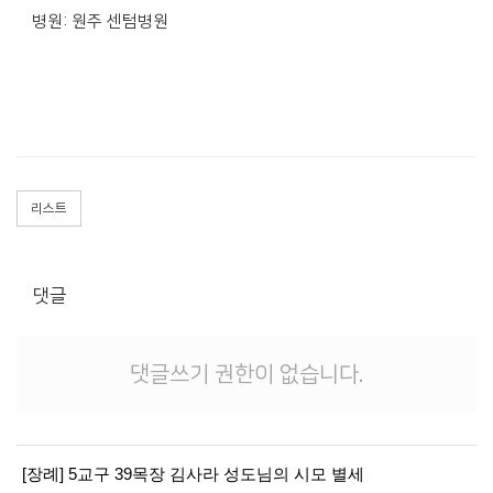
병원: 원주 센텀병원
리스트
댓글
댓글쓰기 권한이 없습니다.
[장례] 5교구 39목장 김사라 성도님의 시모 별세