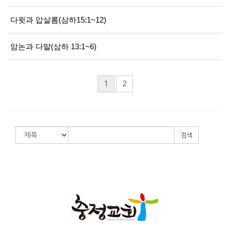
다윗과 압살롬(삼하15:1~12)
암논과 다말(삼하 13:1~6)
1
2
검색