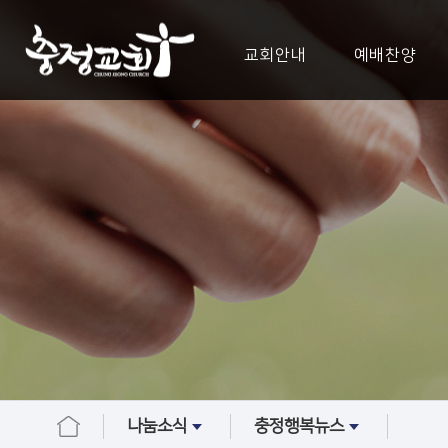
교회안내
예배찬양
나눔소식
충정행복뉴스