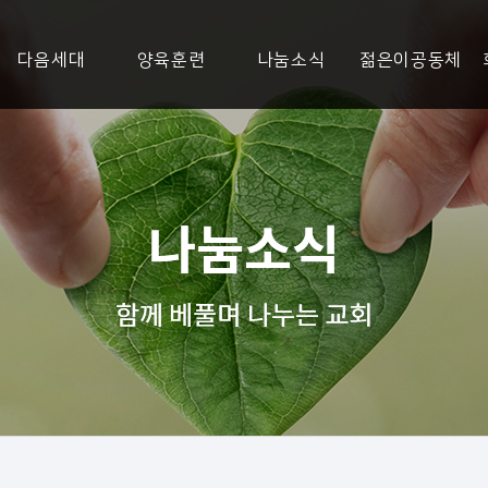
다음세대
양육훈련
나눔소식
젊은이공동체