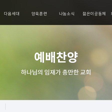
다음세대
양육훈련
나눔소식
젊은이공동체