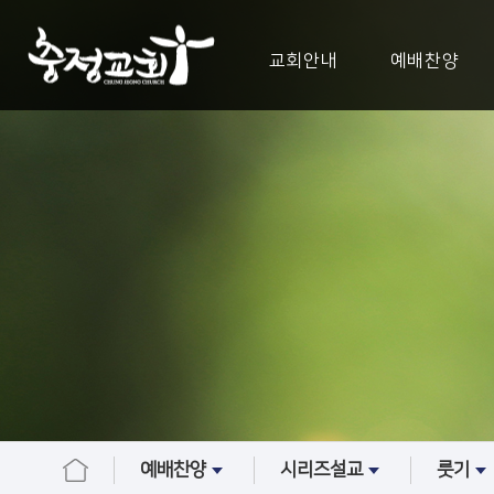
교회안내
예배찬양
예배찬양
시리즈설교
룻기