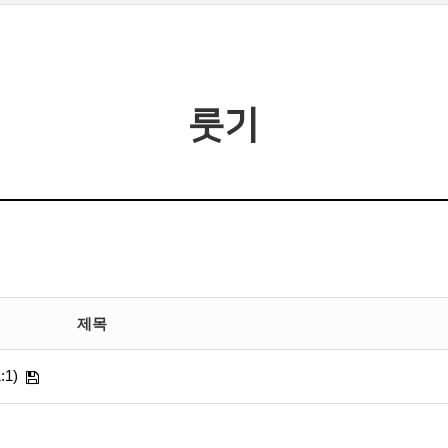
룻기
제목
1)