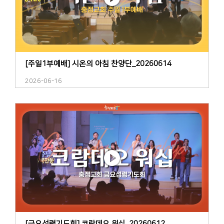
[주일1부예배] 시온의 아침 찬양단_20260614
2026-06-16
[금요성령기도회] 코람데오 워십_20260612