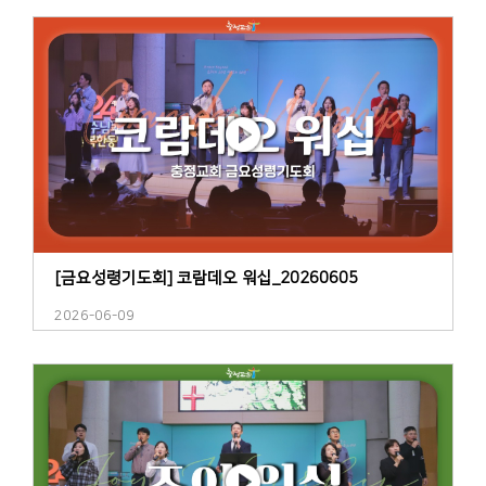
[금요성령기도회] 코람데오 워십_20260605
2026-06-09