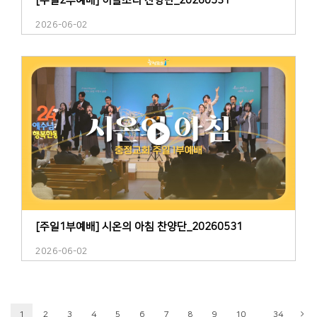
[주일2부예배] 하늘소리 찬양단_20260531
2026-06-02
[주일1부예배] 시온의 아침 찬양단_20260531
2026-06-02
...
1
2
3
4
5
6
7
8
9
10
34