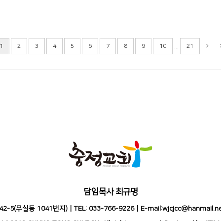
...
1
2
3
4
5
6
7
8
9
10
21
담임목사 최규명
(무실동 1041번지) | TEL: 033-766-9226 | E-mail:wjcjcc@hanma