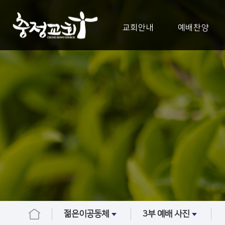
교회안내
예배찬양
젊은이공동체
3부 예배 사진