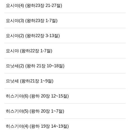
요시야(4) (왕하23장 21-27절)
요시야(3) (왕하23장 1-7절)
요시야(2) (왕하22장 3-13절)
요시야 (왕하22장 1-7절)
므낫세(2) (왕하 21장 10~18절)
므낫세 (왕하21장 1~9절)
히스기야(6) (왕하 20장 12~15절)
히스기야(5) (왕하 20장 1~7절)
히스기야(4) (왕하 19장 14~19절)