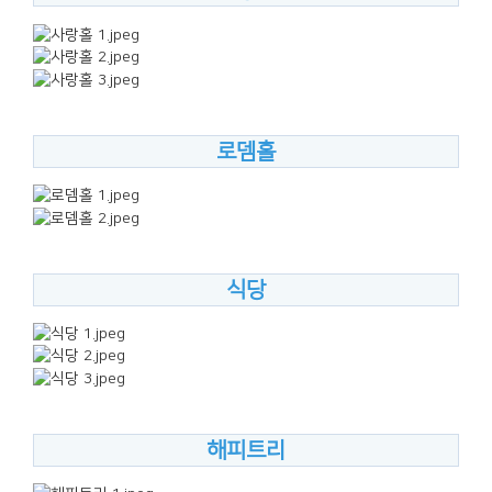
로뎀홀
식당
해피트리