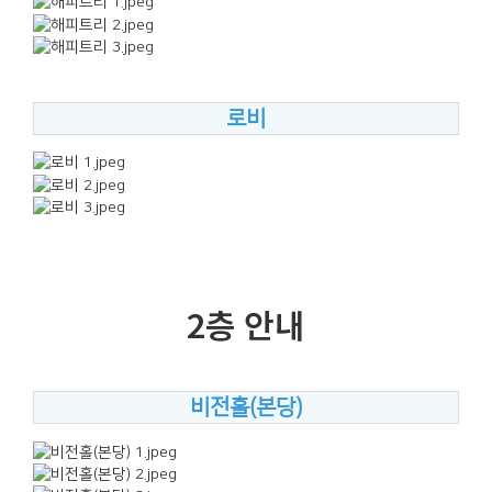
로비
2층 안내
비전홀(본당)