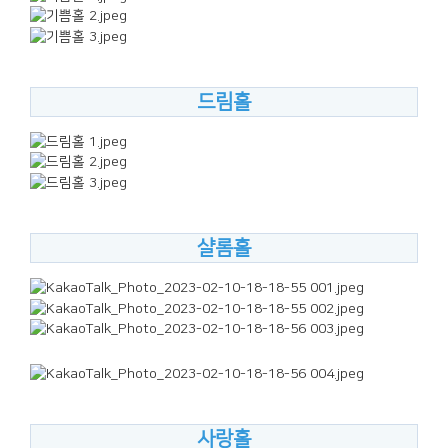
드림홀
샬롬홀
사랑홀