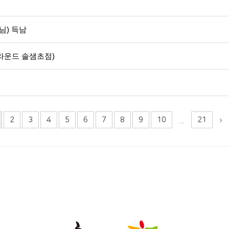
님) 득남
그라운드 솔샘초점)
2
3
4
5
6
7
8
9
10
21
...