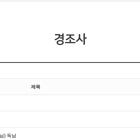
경조사
제목
님) 득남