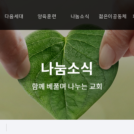
다음세대
양육훈련
나눔소식
젊은이공동체