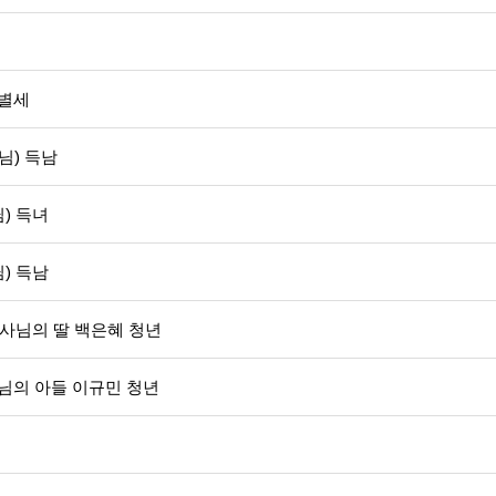
 별세
님) 득남
) 득녀
) 득남
도사님의 딸 백은혜 청년
사님의 아들 이규민 청년