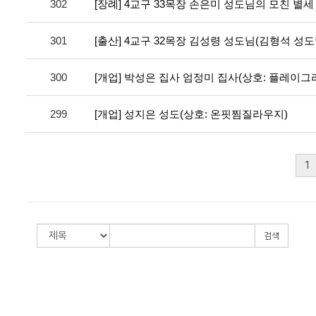
302
[장례] 4교구 33목장 손은미 성도님의 모친 별세
301
[출산] 4교구 32목장 김성령 성도님(김형석 성도
300
[개업] 박성은 집사 엄정미 집사(상호: 플레이
299
[개업] 성지은 성도(상호: 온핏찜질라우지)
1
검색