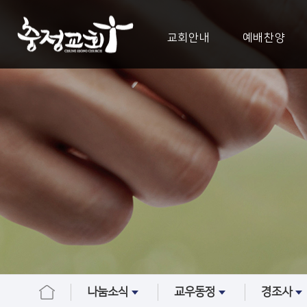
교회안내
예배찬양
나눔소식
교우동정
경조사