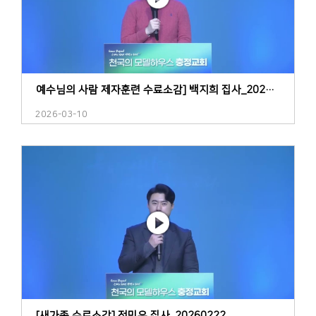
예수님의 사람 제자훈련 수료소감] 백지희 집사_20260308
2026-03-10
[새가족 수료소감] 정민우 집사_20260222