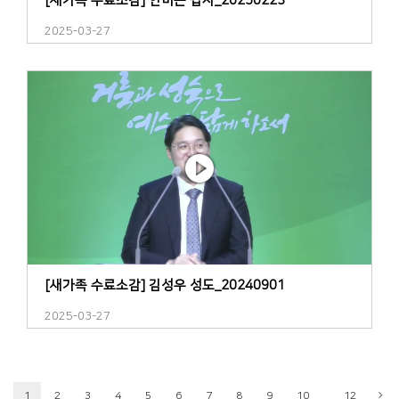
[새가족 수료소감] 안미은 집사_20250223
2025-03-27
[새가족 수료소감] 김성우 성도_20240901
2025-03-27
...
1
2
3
4
5
6
7
8
9
10
12