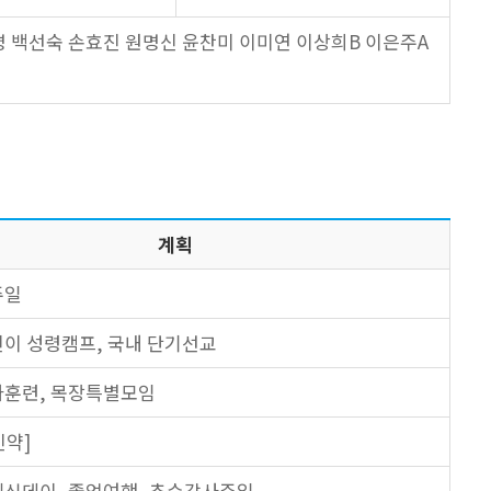
명 백선숙 손효진 원명신 윤찬미 이미연 이상희B 이은주A
계획
주일
이 성령캠프, 국내 단기선교
자훈련, 목장특별모임
신약]
싱데이, 졸업여행, 추수감사주일,