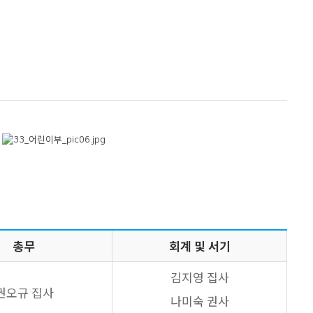
총무
회계 및 서기
김지영 집사
권오규 집사
나미숙 권사