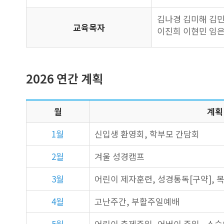
김나경 김미해 김민
교육목자
이진희 이현민 임은
2026 연간 계획
월
계획
1월
신입생 환영회, 학부모 간담회
2월
겨울 성경캠프
3월
어린이 제자훈련, 성경통독[구약],
4월
고난주간, 부활주일예배
5월
어린이 축제주일, 어버이 주일, 스승