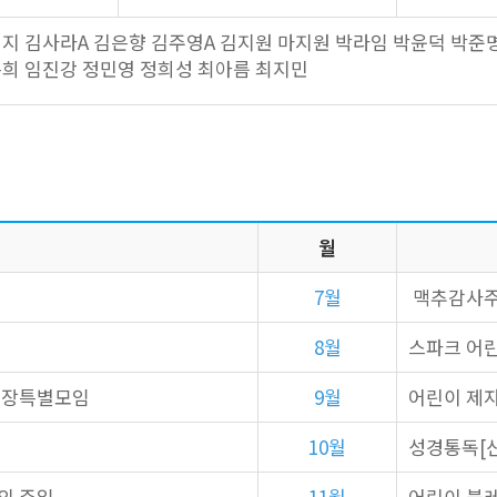
지 김사라A 김은향 김주영A 김지원 마지원 박라임 박윤덕 박준
희 임진강 정민영 정희성 최아름 최지민
월
7월
맥추감사
8월
스파크 어린
 목장특별모임
9월
어린이 제
10월
성경통독[
의 주일
11월
어린이 블레