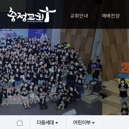
교회안내
예배찬양
다음세대
어린이부