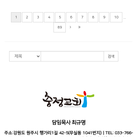
...
1
2
3
4
5
6
7
8
9
10
89
검색
담임목사 최규명
주소:강원도 원주시 행가리1길 42-5(무실동 1041번지) | TEL: 033-766-